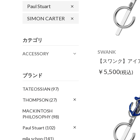
Paul Stuart
SIMON CARTER
カテゴリ
SWANK
ACCESSORY
￥5,500
(税込)
ブランド
TATEOSSIAN
(97)
THOMPSON
(27)
MACKINTOSH
PHILOSOPHY
(98)
Paul Stuart
(102)
mila schon
(141)