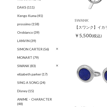
DAKS
(111)
Kengo Kuma
(41)
SWANK
prossimo
(158)
Orobianco
(39)
￥5,500
(税込)
LANVIN
(39)
SIMON CARTER
(56)
MONART
(79)
SWANK
(83)
elizabeth parker
(17)
SING A SONG
(24)
Disney
(15)
ANIME・CHARACTER
(48)