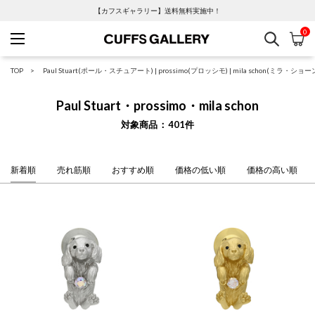
【カフスギャラリー】送料無料実施中！
0
検索
カ
Cuffs Gallery
TOP
Paul Stuart(ポール・スチュアート)
|
prossimo(プロッシモ)
|
mila schon(ミラ・ショー
Paul Stuart・prossimo・mila schon
対象商品
401
件
新着順
売れ筋順
おすすめ順
価格の低い順
価格の高い順