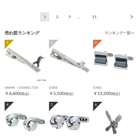
1
2
3
…
11
次
売れ筋ランキング
ランキング一覧へ
1
2
3
ANIME・CHARACTER
DAKS
DAKS
￥6,600
￥5,500
￥13,200
(税込)
(税込)
(税込)
4
5
6