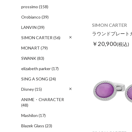
prossimo
(158)
Orobianco
(39)
SIMON CARTER
LANVIN
(39)
SIMON CARTER
(56)
￥20,900
(税込)
MONART
(79)
SWANK
(83)
elizabeth parker
(17)
SING A SONG
(24)
Disney
(15)
ANIME・CHARACTER
(48)
Mashilon
(17)
Blazek Glass
(23)