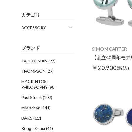
カテゴリ
ACCESSORY
ブランド
SIMON CARTER
TATEOSSIAN
(97)
￥20,900
(税込)
THOMPSON
(27)
MACKINTOSH
PHILOSOPHY
(98)
Paul Stuart
(102)
mila schon
(141)
DAKS
(111)
Kengo Kuma
(41)