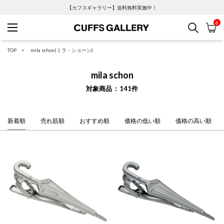
【カフスギャラリー】送料無料実施中！
6
検索
カ
Cuffs Gallery
TOP
mila schon(ミラ・ショーン)
mila schon
対象商品
141
件
新着順
売れ筋順
おすすめ順
価格の低い順
価格の高い順