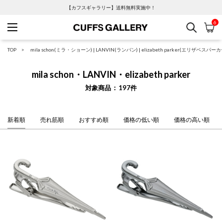
【カフスギャラリー】送料無料実施中！
6
検索
カ
Cuffs Gallery
TOP
mila schon(ミラ・ショーン)
|
LANVIN(ランバン)
|
elizabeth parker(エリザベスパーカ
mila schon・LANVIN・elizabeth parker
対象商品
197
件
新着順
売れ筋順
おすすめ順
価格の低い順
価格の高い順