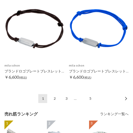
mila schon
mila schon
ブランドロゴプレートブレスレット ダークブラウン
ブランドロゴプレートブレスレット ブルー
￥6,600
￥6,600
(税込)
(税込)
1
2
3
…
5
次
売れ筋ランキング
ランキング一覧へ
1
2
3