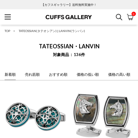
【カフスギャラリー】送料無料実施中！
0
検索
カ
Cuffs Gallery
TOP
TATEOSSIAN(タテオシアン)
|
LANVIN(ランバン)
TATEOSSIAN・LANVIN
対象商品
136
件
新着順
売れ筋順
おすすめ順
価格の低い順
価格の高い順