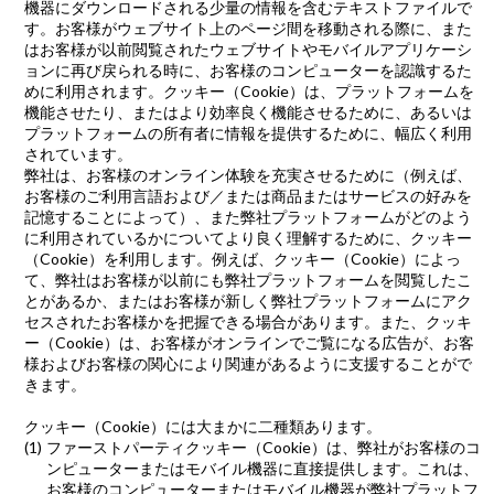
機器にダウンロードされる少量の情報を含むテキストファイルで
す。お客様がウェブサイト上のページ間を移動される際に、また
はお客様が以前閲覧されたウェブサイトやモバイルアプリケーシ
ョンに再び戻られる時に、お客様のコンピューターを認識するた
めに利用されます。クッキー（Cookie）は、プラットフォームを
機能させたり、またはより効率良く機能させるために、あるいは
プラットフォームの所有者に情報を提供するために、幅広く利用
されています。
弊社は、お客様のオンライン体験を充実させるために（例えば、
お客様のご利用言語および／または商品またはサービスの好みを
記憶することによって）、また弊社プラットフォームがどのよう
に利用されているかについてより良く理解するために、クッキー
（Cookie）を利用します。例えば、クッキー（Cookie）によっ
て、弊社はお客様が以前にも弊社プラットフォームを閲覧したこ
とがあるか、またはお客様が新しく弊社プラットフォームにアク
セスされたお客様かを把握できる場合があります。また、クッキ
ー（Cookie）は、お客様がオンラインでご覧になる広告が、お客
様およびお客様の関心により関連があるように支援することがで
きます。
クッキー（Cookie）には大まかに二種類あります。
ファーストパーティクッキー（Cookie）は、弊社がお客様のコ
ンピューターまたはモバイル機器に直接提供します。これは、
お客様のコンピューターまたはモバイル機器が弊社プラットフ