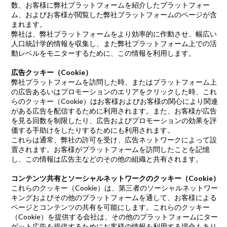
数、お客様に弊社プラットフォームを紹介したプラットフォー
ム、およびお客様が閲覧した弊社プラットフォームのページが含
まれます。
弊社は、弊社プラットフォームをより効率的に作動させ、幅広い
人口統計学的情報を収集し、また弊社プラットフォーム上での活
動レベルをモニターするために、この情報を利用します。
広告クッキー（Cookie）
弊社プラットフォームを訪問した時、またはプラットフォーム上
の広告あるいはプロモーションのエリアをクリックした時、これ
らのクッキー（Cookie）はお客様およびお客様の関心により関連
がある広告を配信するために利用されます。また、お客様が広告
を見る回数を制限したり、広告およびプロモーションの効果を評
価する手助けをしたりするためにも利用されます。
これらは通常、弊社の許可を受け、広告ネットワークによって設
置されます。お客様がプラットフォームを訪問したことを記憶
し、この情報は広告主などのその他の組織と共有されます。
コンテンツ共有とソーシャルネットワークのクッキー（Cookie）
これらのクッキー（Cookie）は、第三者のソーシャルネットワー
キングおよびその他のプラットフォームを通して、お客様による
ページとコンテンツの共有を可能にします。これらのクッキー
（Cookie）を提供する会社は、その他のプラットフォームにター
ゲット広告を提供するためにお客様の情報を利用する場合もあり