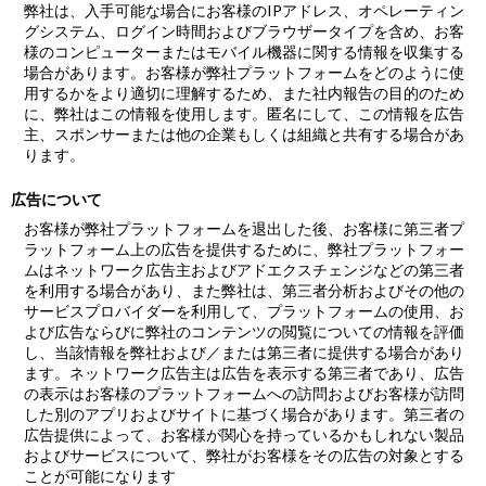
弊社は、入手可能な場合にお客様のIPアドレス、オペレーティン
グシステム、ログイン時間およびブラウザータイプを含め、お客
様のコンピューターまたはモバイル機器に関する情報を収集する
場合があります。お客様が弊社プラットフォームをどのように使
用するかをより適切に理解するため、また社内報告の目的のため
に、弊社はこの情報を使用します。匿名にして、この情報を広告
主、スポンサーまたは他の企業もしくは組織と共有する場合があ
ります。
広告について
お客様が弊社プラットフォームを退出した後、お客様に第三者プ
ラットフォーム上の広告を提供するために、弊社プラットフォー
ムはネットワーク広告主およびアドエクスチェンジなどの第三者
を利用する場合があり、また弊社は、第三者分析およびその他の
サービスプロバイダーを利用して、プラットフォームの使用、お
よび広告ならびに弊社のコンテンツの閲覧についての情報を評価
し、当該情報を弊社および／または第三者に提供する場合があり
ます。ネットワーク広告主は広告を表示する第三者であり、広告
の表示はお客様のプラットフォームへの訪問およびお客様が訪問
した別のアプリおよびサイトに基づく場合があります。第三者の
広告提供によって、お客様が関心を持っているかもしれない製品
およびサービスについて、弊社がお客様をその広告の対象とする
ことが可能になります