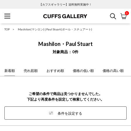
【カフスギャラリー】送料無料実施中！
0
検索
カ
Cuffs Gallery
TOP
Mashilon(マシロン)
|
Paul Stuart(ポール・スチュアート)
Mashilon・Paul Stuart
対象商品
0
件
新着順
売れ筋順
おすすめ順
価格の低い順
価格の高い順
ご希望の条件で商品は見つかりませんでした。
下記より再度条件を設定して検索してください。
条件を設定する