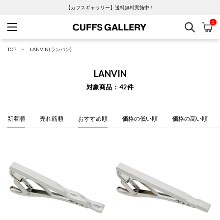
【カフスギャラリー】送料無料実施中！
0
検索
カ
Cuffs Gallery
TOP
LANVIN(ランバン)
LANVIN
対象商品
42
件
新着順
売れ筋順
おすすめ順
価格の低い順
価格の高い順