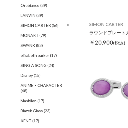
Orobianco
(39)
LANVIN
(39)
SIMON CARTER
SIMON CARTER
(56)
MONART
(79)
￥20,900
(税込)
SWANK
(83)
elizabeth parker
(17)
SING A SONG
(24)
Disney
(15)
ANIME・CHARACTER
(48)
Mashilon
(17)
Blazek Glass
(23)
KENT
(17)