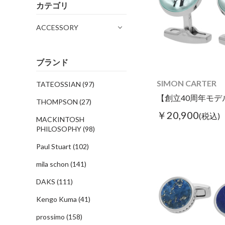
カテゴリ
ACCESSORY
ブランド
SIMON CARTER
TATEOSSIAN
(97)
THOMPSON
(27)
￥20,900
(税込)
MACKINTOSH
PHILOSOPHY
(98)
Paul Stuart
(102)
mila schon
(141)
DAKS
(111)
Kengo Kuma
(41)
prossimo
(158)