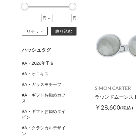
~
円
円
リセット
絞り込む
ハッシュタグ
#A・2026年干支
#A・オニキス
#A・ガラスモチーフ
SIMON CARTER
#A・ギフトお勧めカフ
ラウンドムーンス
ス
￥28,600
(税込)
#A・ギフトお勧めタイ
ピン
#A・クラシカルデザイ
ン