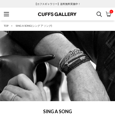
【カフスギャラリー】送料無料実施中！
0
検索
カ
Cuffs Gallery
TOP
SING A SONG(シング ア ソング)
SING A SONG