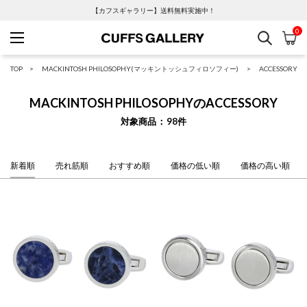
【カフスギャラリー】送料無料実施中！
0
検索
カ
Cuffs Gallery
TOP
MACKINTOSH PHILOSOPHY(マッキントッシュフィロソフィー)
ACCESSORY
MACKINTOSH PHILOSOPHYのACCESSORY
対象商品
98
件
新着順
売れ筋順
おすすめ順
価格の低い順
価格の高い順