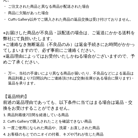
ご注文された商品と異なる商品が配送された場合
商品に欠陥があった場合
Cuffs Gallery以外でご購入された商品の返品交換は受け付けておりません。
※お届けした商品が不良品・誤配送の場合は、ご返送にかかる送料を
弊社にて負担いたします。
※ご連絡なき無断返品（不良品のみ）は返金手続きにお時間がかかっ
てしまいますので、必ず事前にご連絡ください。
※返品理由によってはお受付いたしかねる場合がございますので、予
めご了承ください。
万一、当社の手違いにより異なる商品が届いたり、不良品などによる返品は
商品到着より7日間以内にご連絡頂ければ交換(在庫がある場合に限ります)・
返品を承ります。
【返品特約】
前述の返品理由であっても、以下条件に当てはまる場合は返品・交
換をお受けすることができません。
商品到着後7日間を経過している商品
Cuffs Galleryで購入されたことを確認できない商品
一度ご使用になられた商品や、洗濯・お直しされた商品
お客様のもとでのニオイの付着、キズや汚れが生じた商品