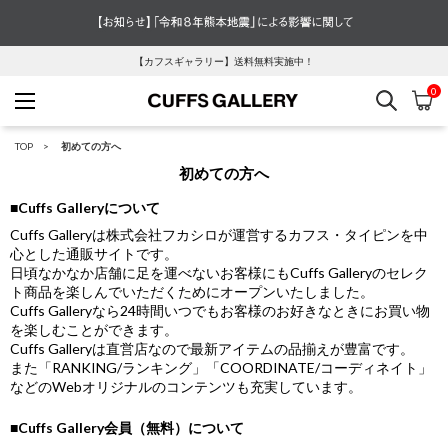
【カフスギャラリー】送料無料実施中！
0
検索
カ
Cuffs Gallery
TOP
初めての方へ
初めての方へ
■Cuffs Galleryについて
Cuffs Galleryは株式会社フカシロが運営するカフス・タイピンを中
心とした通販サイトです。
日頃なかなか店舗に足を運べないお客様にもCuffs Galleryのセレク
ト商品を楽しんでいただくためにオープンいたしました。
Cuffs Galleryなら24時間いつでもお客様のお好きなときにお買い物
を楽しむことができます。
Cuffs Galleryは直営店なので最新アイテムの品揃えが豊富です。
また「RANKING/ランキング」「COORDINATE/コーディネイト」
などのWebオリジナルのコンテンツも充実しています。
■Cuffs Gallery会員（無料）について