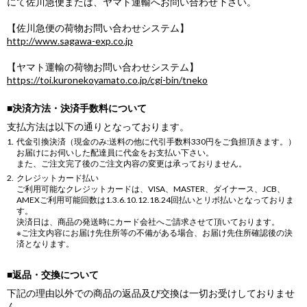
にて佐川急便または、ヤマト運輸へお問い合わせ下さい。
【佐川急便の荷物お問い合わせシステム】
http://www.sagawa-exp.co.jp
【ヤマト運輸の荷物お問い合わせシステム】
https://toi.kuronekoyamato.co.jp/cgi-bin/tneko
■決済方法・決済手数料について
支払方法は以下の通りとなっております。
代金引換決済（現金のみ:送料の他に代引手数料330円をご負担頂きます。）
お届けにお伺いした配達員に代金をお支払い下さい。
また、ご注文完了後のご注文内容の変更は承っておりません。
クレジットカード払い
ご利用可能なクレジットカードは、VISA、MASTER、ダイナース、JCB、
AMEXご利用可能回数は1.3.6.10.12.18.24回払いとリボ払いとなっておりま
す。
決済日は、商品の発送時にカード会社へご請求させて頂いております。
※ご注文内容にお届け先住所等の不備がある場合、お届け先住所確認後の決
済となります。
■返品・交換について
下記の理由以外での商品の返品及び交換は一切お受けしておりませ
ん。