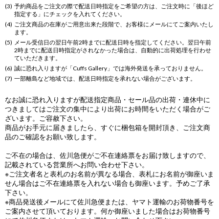
予約商品をご注文の際で配送日時指定をご希望の方は、ご注文時に「後ほど
指定する」にチェックを入れてください。
ご注文商品の在庫がご用意出来た段階で、お客様にメールにてご案内いたし
ます。
メール受信日の翌日午前2時までに配送日時を指定してください。翌日午前
2時までに配送日時指定がされなかった場合は、自動的に出荷処理を行わせ
ていただきます。
誠に恐れ入りますが「Cuffs Gallery」では海外発送を承っておりません。
一部離島など地域では、配送日時指定を承れない場合がございます。
なお誠に恐れ入りますが配送指定商品・セール品の出荷・連休中に
つきましてはご注文の集中により出荷にお時間をいただく場合がご
ざいます。ご容赦下さい。
商品がお手元に届きましたら、すぐに梱包箱を開封頂き、ご注文商
品のご確認をお願い致します。
ご不在の場合は、佐川急便がご不在連絡票をお届け致しますので、
記載されている営業所へお問い合わせ下さい。
※ご注文者名と表札のお名前が異なる場合、表札にお名前が御座いま
せん場合はご不在連絡票を入れない場合も御座います。予めご了承
下さい。
※商品発送後メールにて佐川急便または、ヤマト運輸のお荷物番号を
ご案内させて頂いております。何か御座いました場合はお荷物番号