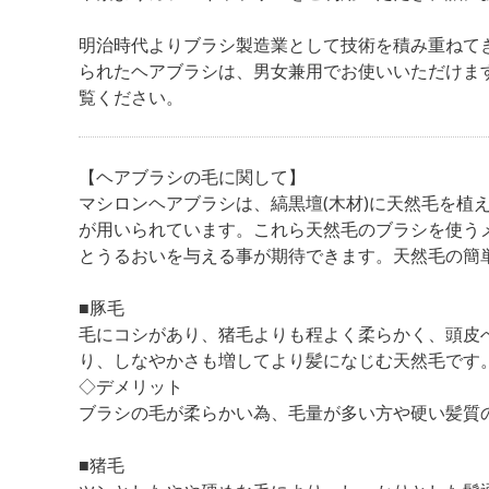
明治時代よりブラシ製造業として技術を積み重ねて
られたヘアブラシは、男女兼用でお使いいただけま
覧ください。
【ヘアブラシの毛に関して】
マシロンヘアブラシは、縞黒壇(木材)に天然毛を植
が用いられています。これら天然毛のブラシを使う
とうるおいを与える事が期待できます。天然毛の簡
■豚毛
毛にコシがあり、猪毛よりも程よく柔らかく、頭皮
り、しなやかさも増してより髪になじむ天然毛です
◇デメリット
ブラシの毛が柔らかい為、毛量が多い方や硬い髪質
■猪毛