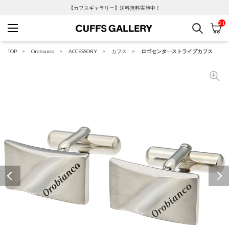
【カフスギャラリー】送料無料実施中！
21
検索
カ
Cuffs Gallery
TOP
Orobianco
ACCESSORY
カフス
ロゴセンタ―ストライプカフス
Previous