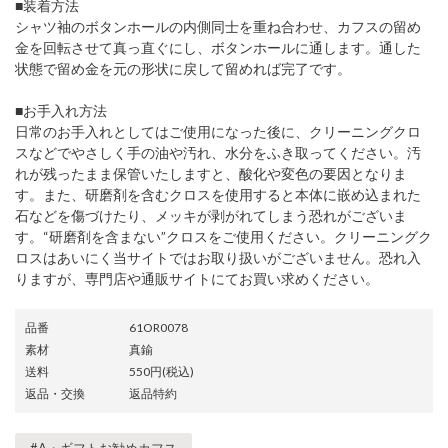
■装着方法
シャツ袖のボタンホールの内側同士を重ね合わせ、カフスの留め
金を回転させて真っ直ぐにし、ボタンホールに通します。通した
状態で留め金を元の形状に戻して留めれば完了です。
■お手入れ方法
日常のお手入れとしてはご使用になった後に、クリーニングクロ
スなどでやさしく手の油や汚れ、水分をふき取ってください。汚
れが残ったまま保管いたしますと、酸化や変色の要因となりま
す。また、研磨剤を含むクロスを使用すると本体に嵌め込まれた
石などを傷づけたり、メッキが剥がれてしまう恐れがございま
す。“研磨剤を含まない”クロスをご使用ください。クリーニングク
ロスはあいにく当サイトではお取り扱いがございません。恐れ入
りますが、専門店や通販サイトにてお買い求めください。
品番
61OR0078
素材
真鍮
送料
550円(税込)
返品・交換
返品特約