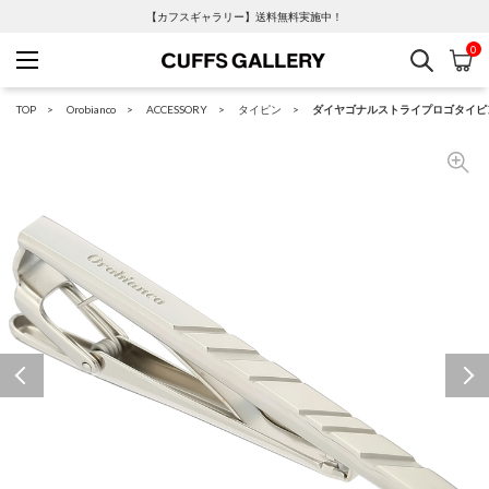
【カフスギャラリー】送料無料実施中！
0
検索
カ
Cuffs Gallery
TOP
Orobianco
ACCESSORY
タイピン
ダイヤゴナルストライプロゴタイピ
Previous