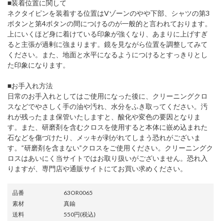
■装着位置に関して
ネクタイピンを装着する位置はVゾーンのやや下部、シャツの第3
ボタンと第4ボタンの間につけるのが一般的と言われております。
上にいくほど身に着けている印象が強くなり、あまりに上げすぎ
ると主張が過剰に強まります。鏡を見ながら位置を調整してみて
ください。また、地面と水平になるようにつけるとすっきりとし
た印象になります。
■お手入れ方法
日常のお手入れとしてはご使用になった後に、クリーニングクロ
スなどでやさしく手の油や汚れ、水分をふき取ってください。汚
れが残ったまま保管いたしますと、酸化や変色の要因となりま
す。また、研磨剤を含むクロスを使用すると本体に嵌め込まれた
石などを傷づけたり、メッキが剥がれてしまう恐れがございま
す。“研磨剤を含まない”クロスをご使用ください。クリーニングク
ロスはあいにく当サイトではお取り扱いがございません。恐れ入
りますが、専門店や通販サイトにてお買い求めください。
品番
63OR0065
素材
真鍮
送料
550円(税込)