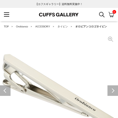
【カフスギャラリー】送料無料実施中！
0
検索
カ
Cuffs Gallery
TOP
Orobianco
ACCESSORY
タイピン
オロビアンコロゴタイピン
Previous