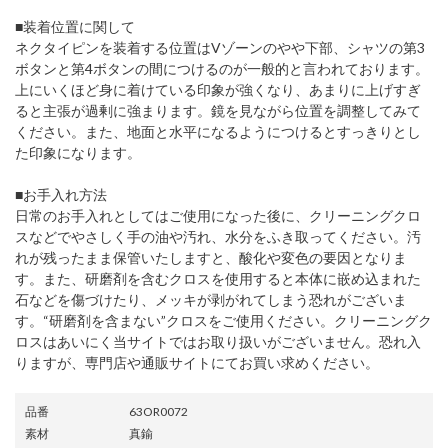
■装着位置に関して
ネクタイピンを装着する位置はVゾーンのやや下部、シャツの第3
ボタンと第4ボタンの間につけるのが一般的と言われております。
上にいくほど身に着けている印象が強くなり、あまりに上げすぎ
ると主張が過剰に強まります。鏡を見ながら位置を調整してみて
ください。また、地面と水平になるようにつけるとすっきりとし
た印象になります。
■お手入れ方法
日常のお手入れとしてはご使用になった後に、クリーニングクロ
スなどでやさしく手の油や汚れ、水分をふき取ってください。汚
れが残ったまま保管いたしますと、酸化や変色の要因となりま
す。また、研磨剤を含むクロスを使用すると本体に嵌め込まれた
石などを傷づけたり、メッキが剥がれてしまう恐れがございま
す。“研磨剤を含まない”クロスをご使用ください。クリーニングク
ロスはあいにく当サイトではお取り扱いがございません。恐れ入
りますが、専門店や通販サイトにてお買い求めください。
品番
63OR0072
素材
真鍮