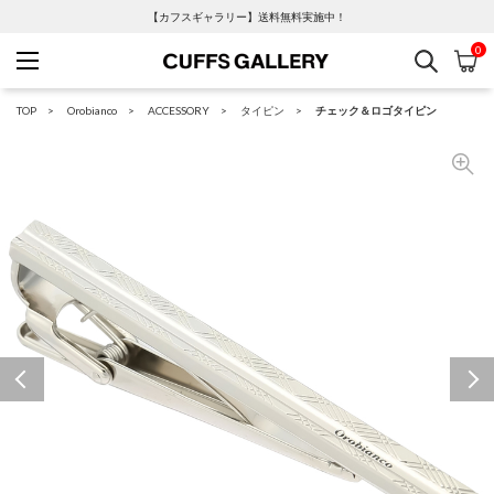
【カフスギャラリー】送料無料実施中！
0
検索
カ
Cuffs Gallery
TOP
Orobianco
ACCESSORY
タイピン
チェック＆ロゴタイピン
Previous