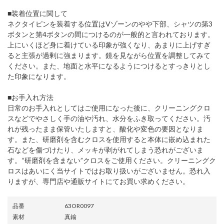
■装着位置に関して
ネクタイピンを装着する位置はVゾーンのやや下部、シャツの第3
ボタンと第4ボタンの間につけるのが一般的と言われております。
上にいくほど身に着けている印象が強くなり、あまりに上げすぎ
ると主張が過剰に強まります。鏡を見ながら位置を調整してみて
ください。また、地面と水平になるようにつけるとすっきりとし
た印象になります。
■お手入れ方法
日常のお手入れとしてはご使用になった後に、クリーニングクロ
スなどでやさしく手の油や汚れ、水分をふき取ってください。汚
れが残ったまま保管いたしますと、酸化や変色の要因となりま
す。また、研磨剤を含むクロスを使用すると本体に嵌め込まれた
石などを傷づけたり、メッキが剥がれてしまう恐れがございま
す。“研磨剤を含まない”クロスをご使用ください。クリーニングク
ロスはあいにく当サイトではお取り扱いがございません。恐れ入
りますが、専門店や通販サイトにてお買い求めください。
品番
63OR0097
素材
真鍮