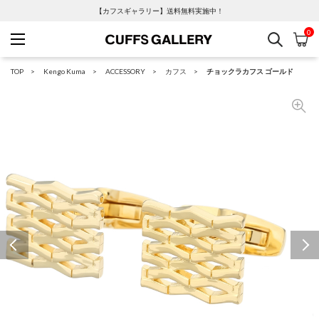
【カフスギャラリー】送料無料実施中！
0
検索
カ
Cuffs Gallery
TOP
Kengo Kuma
ACCESSORY
カフス
チョックラカフス ゴールド
Previous