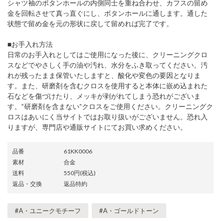
シャツ袖のボタンホールの内側同士を重ね合わせ、カフスの留め
金を回転させて真っ直ぐにし、ボタンホールに通します。通した
状態で留め金を元の形状に戻して留めれば完了です。
■お手入れ方法
日常のお手入れとしてはご使用になった後に、クリーニングクロ
スなどでやさしく手の油や汚れ、水分をふき取ってください。汚
れが残ったまま保管いたしますと、酸化や変色の要因となりま
す。また、研磨剤を含むクロスを使用すると本体に嵌め込まれた
石などを傷づけたり、メッキが剥がれてしまう恐れがございま
す。“研磨剤を含まない”クロスをご使用ください。クリーニングク
ロスはあいにく当サイトではお取り扱いがございません。恐れ入
りますが、専門店や通販サイトにてお買い求めください。
品番
61KK0006
素材
合金
送料
550円(税込)
返品・交換
返品特約
#A・ユニークモチーフ
#A・ゴールドトーン