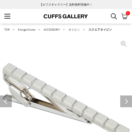
【カフスギャラリー】送料無料実施中！
0
検索
カ
Cuffs Gallery
TOP
Kengo Kuma
ACCESSORY
タイピン
スクエアタイピン
Previous