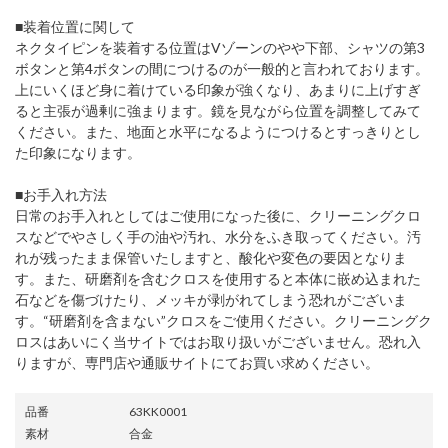
■装着位置に関して
ネクタイピンを装着する位置はVゾーンのやや下部、シャツの第3
ボタンと第4ボタンの間につけるのが一般的と言われております。
上にいくほど身に着けている印象が強くなり、あまりに上げすぎ
ると主張が過剰に強まります。鏡を見ながら位置を調整してみて
ください。また、地面と水平になるようにつけるとすっきりとし
た印象になります。
■お手入れ方法
日常のお手入れとしてはご使用になった後に、クリーニングクロ
スなどでやさしく手の油や汚れ、水分をふき取ってください。汚
れが残ったまま保管いたしますと、酸化や変色の要因となりま
す。また、研磨剤を含むクロスを使用すると本体に嵌め込まれた
石などを傷づけたり、メッキが剥がれてしまう恐れがございま
す。“研磨剤を含まない”クロスをご使用ください。クリーニングク
ロスはあいにく当サイトではお取り扱いがございません。恐れ入
りますが、専門店や通販サイトにてお買い求めください。
品番
63KK0001
素材
合金