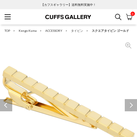
【カフスギャラリー】送料無料実施中！
0
検索
カ
Cuffs Gallery
TOP
Kengo Kuma
ACCESSORY
タイピン
スクエアタイピン ゴールド
Previous