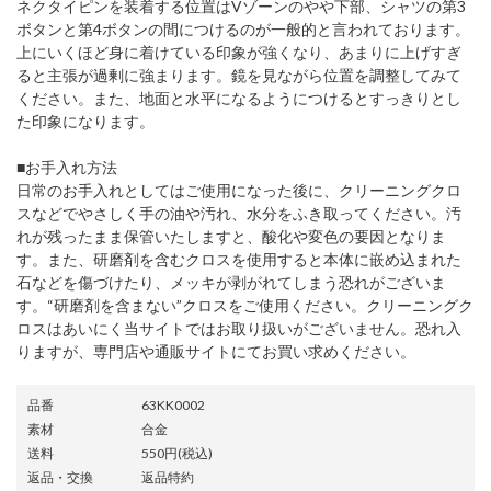
ネクタイピンを装着する位置はVゾーンのやや下部、シャツの第3
ボタンと第4ボタンの間につけるのが一般的と言われております。
上にいくほど身に着けている印象が強くなり、あまりに上げすぎ
ると主張が過剰に強まります。鏡を見ながら位置を調整してみて
ください。また、地面と水平になるようにつけるとすっきりとし
た印象になります。
■お手入れ方法
日常のお手入れとしてはご使用になった後に、クリーニングクロ
スなどでやさしく手の油や汚れ、水分をふき取ってください。汚
れが残ったまま保管いたしますと、酸化や変色の要因となりま
す。また、研磨剤を含むクロスを使用すると本体に嵌め込まれた
石などを傷づけたり、メッキが剥がれてしまう恐れがございま
す。“研磨剤を含まない”クロスをご使用ください。クリーニングク
ロスはあいにく当サイトではお取り扱いがございません。恐れ入
りますが、専門店や通販サイトにてお買い求めください。
品番
63KK0002
素材
合金
送料
550円(税込)
返品・交換
返品特約