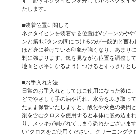
す。必ずネクタイピンを外してからネクタイ
たします。
■装着位置に関して
ネクタイピンを装着する位置はVゾーンのやや
ンと第4ボタンの間につけるのが一般的と言わ
ほど身に着けている印象が強くなり、あまり
剰に強まります。鏡を見ながら位置を調整し
地面と水平になるようにつけるとすっきりと
■お手入れ方法
日常のお手入れとしてはご使用になった後に
どでやさしく手の油や汚れ、水分をふき取っ
たまま保管いたしますと、酸化や変色の要因
剤を含むクロスを使用すると本体に嵌め込ま
り、メッキが剥がれてしまう恐れがございます
い”クロスをご使用ください。クリーニングク