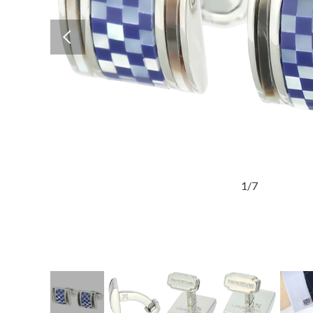
Previous
1
/
7