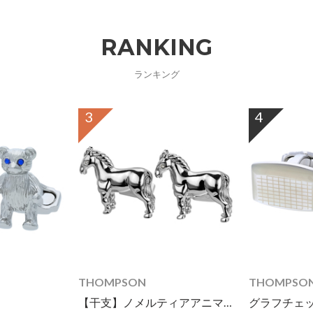
RANKING
ランキング
3
4
THOMPSON
THOMPSO
【干支】ノメルティアアニマルズ ホースカフス
グラフチェ