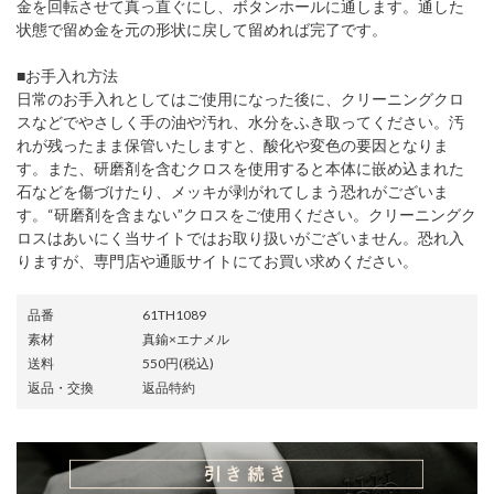
金を回転させて真っ直ぐにし、ボタンホールに通します。通した
状態で留め金を元の形状に戻して留めれば完了です。
■お手入れ方法
日常のお手入れとしてはご使用になった後に、クリーニングクロ
スなどでやさしく手の油や汚れ、水分をふき取ってください。汚
れが残ったまま保管いたしますと、酸化や変色の要因となりま
す。また、研磨剤を含むクロスを使用すると本体に嵌め込まれた
石などを傷づけたり、メッキが剥がれてしまう恐れがございま
す。“研磨剤を含まない”クロスをご使用ください。クリーニングク
ロスはあいにく当サイトではお取り扱いがございません。恐れ入
りますが、専門店や通販サイトにてお買い求めください。
品番
61TH1089
素材
真鍮×エナメル
送料
550円(税込)
返品・交換
返品特約