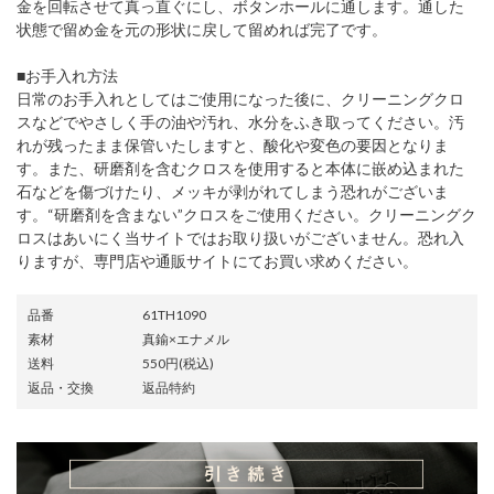
金を回転させて真っ直ぐにし、ボタンホールに通します。通した
状態で留め金を元の形状に戻して留めれば完了です。
■お手入れ方法
日常のお手入れとしてはご使用になった後に、クリーニングクロ
スなどでやさしく手の油や汚れ、水分をふき取ってください。汚
れが残ったまま保管いたしますと、酸化や変色の要因となりま
す。また、研磨剤を含むクロスを使用すると本体に嵌め込まれた
石などを傷づけたり、メッキが剥がれてしまう恐れがございま
す。“研磨剤を含まない”クロスをご使用ください。クリーニングク
ロスはあいにく当サイトではお取り扱いがございません。恐れ入
りますが、専門店や通販サイトにてお買い求めください。
品番
61TH1090
素材
真鍮×エナメル
送料
550円(税込)
返品・交換
返品特約