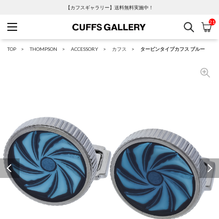
【カフスギャラリー】送料無料実施中！
21
検索
カ
Cuffs Gallery
TOP
THOMPSON
ACCESSORY
カフス
タービンタイプカフス ブルー
Previous