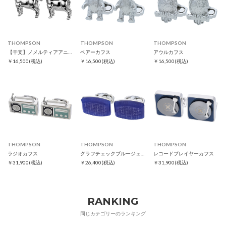
THOMPSON
THOMPSON
THOMPSON
【干支】ノメルティアアニマルズ ホースカフス
ベアーカフス
アウルカフス
￥16,500
(税込)
￥16,500
(税込)
￥16,500
(税込)
THOMPSON
THOMPSON
THOMPSON
ラジオカフス
グラフチェックブルージェイドカフス
レコードプレイヤーカフス
￥31,900
(税込)
￥26,400
(税込)
￥31,900
(税込)
RANKING
同じカテゴリーのランキング