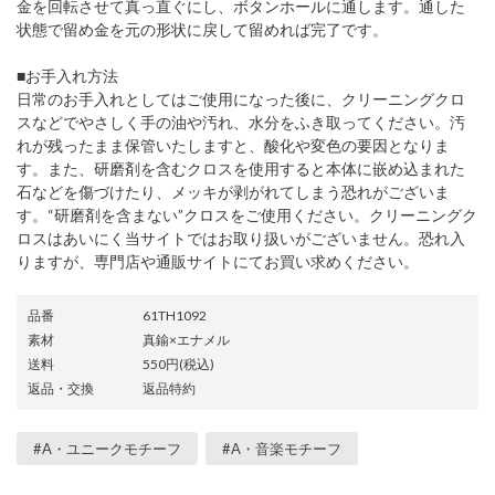
金を回転させて真っ直ぐにし、ボタンホールに通します。通した
状態で留め金を元の形状に戻して留めれば完了です。
■お手入れ方法
日常のお手入れとしてはご使用になった後に、クリーニングクロ
スなどでやさしく手の油や汚れ、水分をふき取ってください。汚
れが残ったまま保管いたしますと、酸化や変色の要因となりま
す。また、研磨剤を含むクロスを使用すると本体に嵌め込まれた
石などを傷づけたり、メッキが剥がれてしまう恐れがございま
す。“研磨剤を含まない”クロスをご使用ください。クリーニングク
ロスはあいにく当サイトではお取り扱いがございません。恐れ入
りますが、専門店や通販サイトにてお買い求めください。
品番
61TH1092
素材
真鍮×エナメル
送料
550円(税込)
返品・交換
返品特約
#A・ユニークモチーフ
#A・音楽モチーフ