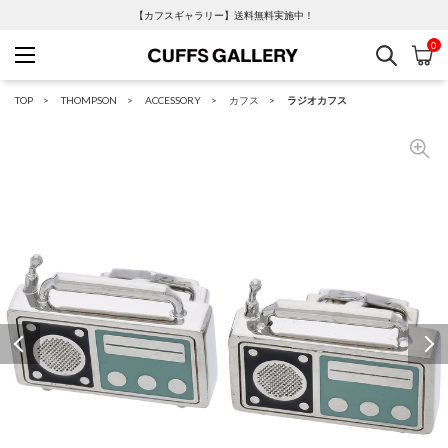
【カフスギャラリー】送料無料実施中！
0
検索
カ
Cuffs Gallery
TOP
THOMPSON
ACCESSORY
カフス
ラジオカフス
Previous