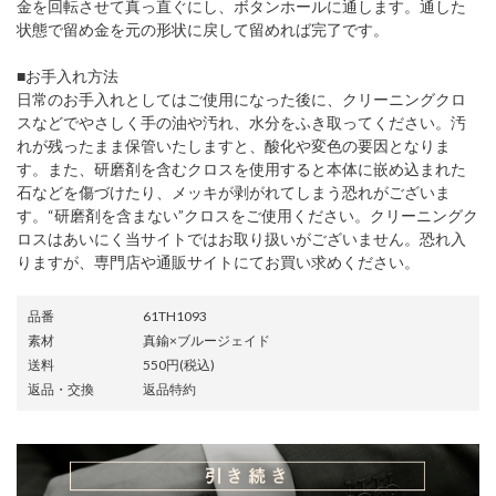
金を回転させて真っ直ぐにし、ボタンホールに通します。通した
状態で留め金を元の形状に戻して留めれば完了です。
■お手入れ方法
日常のお手入れとしてはご使用になった後に、クリーニングクロ
スなどでやさしく手の油や汚れ、水分をふき取ってください。汚
れが残ったまま保管いたしますと、酸化や変色の要因となりま
す。また、研磨剤を含むクロスを使用すると本体に嵌め込まれた
石などを傷づけたり、メッキが剥がれてしまう恐れがございま
す。“研磨剤を含まない”クロスをご使用ください。クリーニングク
ロスはあいにく当サイトではお取り扱いがございません。恐れ入
りますが、専門店や通販サイトにてお買い求めください。
品番
61TH1093
素材
真鍮×ブルージェイド
送料
550円(税込)
返品・交換
返品特約