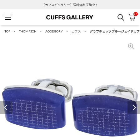
【カフスギャラリー】送料無料実施中！
21
検索
カ
Cuffs Gallery
TOP
THOMPSON
ACCESSORY
カフス
グラフチェックブルージェイドカフ
Previous