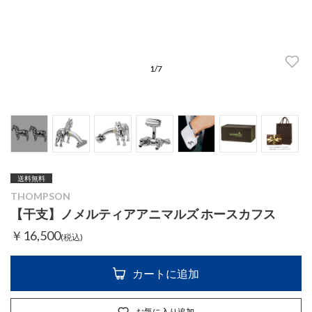
1
/
7
送料無料
THOMPSON
【干支】ノメルティアアニマルズ ホースカフス
￥16,500
(税込)
カートに追加
お気に入り追加