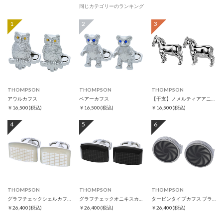
同じカテゴリーのランキング
1
2
3
THOMPSON
THOMPSON
THOMPSON
アウルカフス
ベアーカフス
【干支】ノメルティアアニマルズ ホースカフス
￥16,500
(税込)
￥16,500
(税込)
￥16,500
(税込)
4
5
6
THOMPSON
THOMPSON
THOMPSON
グラフチェックシェルカフス
グラフチェックオニキスカフス
タービンタイプカフス ブラック
￥26,400
(税込)
￥26,400
(税込)
￥26,400
(税込)