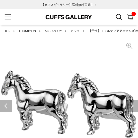
【カフスギャラリー】送料無料実施中！
0
検索
カ
Cuffs Gallery
TOP
THOMPSON
ACCESSORY
カフス
【干支】ノメルティアアニマルズ 
Previous