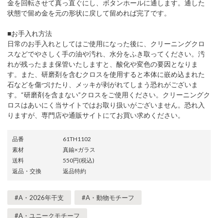
金を回転させて真っ直ぐにし、ボタンホールに通します。通した
状態で留め金を元の形状に戻して留めれば完了です。
■お手入れ方法
日常のお手入れとしてはご使用になった後に、クリーニングクロ
スなどでやさしく手の油や汚れ、水分をふき取ってください。汚
れが残ったまま保管いたしますと、酸化や変色の要因となりま
す。また、研磨剤を含むクロスを使用すると本体に嵌め込まれた
石などを傷づけたり、メッキが剥がれてしまう恐れがございま
す。“研磨剤を含まない”クロスをご使用ください。クリーニングク
ロスはあいにく当サイトではお取り扱いがございません。恐れ入
りますが、専門店や通販サイトにてお買い求めください。
品番
61TH1102
素材
真鍮×ガラス
送料
550円(税込)
返品・交換
返品特約
#A・2026年干支
#A・動物モチーフ
#A・ユニークモチーフ