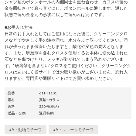
シャツ袖のボタンホールの内側同士を重ね合わせ、カフスの留め
金を回転させて真っ直ぐにし、ボタンホールに通します。通した
状態で留め金を元の形状に戻して留めれば完了です。
■お手入れ方法
日常のお手入れとしてはご使用になった後に、クリーニングクロ
スなどでやさしく手の油や汚れ、水分をふき取ってください。汚
れが残ったまま保管いたしますと、酸化や変色の要因となりま
す。また、研磨剤を含むクロスを使用すると本体に嵌め込まれた
石などを傷づけたり、メッキが剥がれてしまう恐れがございま
す。“研磨剤を含まない”クロスをご使用ください。クリーニングク
ロスはあいにく当サイトではお取り扱いがございません。恐れ入
りますが、専門店や通販サイトにてお買い求めください。
品番
61TH1101
素材
真鍮×ガラス
送料
550円(税込)
返品・交換
返品特約
#A・動物モチーフ
#A・ユニークモチーフ