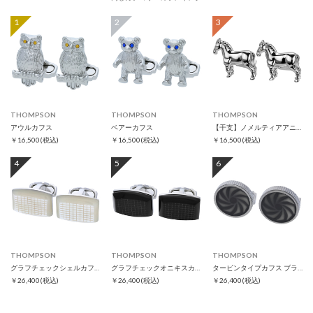
1
2
3
THOMPSON
THOMPSON
THOMPSON
アウルカフス
ベアーカフス
【干支】ノメルティアアニマルズ ホースカフス
￥16,500
(税込)
￥16,500
(税込)
￥16,500
(税込)
4
5
6
THOMPSON
THOMPSON
THOMPSON
グラフチェックシェルカフス
グラフチェックオニキスカフス
タービンタイプカフス ブラック
￥26,400
(税込)
￥26,400
(税込)
￥26,400
(税込)