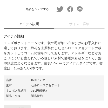
twitter
facebook
line
商品をシェアする：
アイテム説明
サイズ・詳細
アイテム詳細
メンズポケットコームです。髪の毛が細い方やひげのお手入れに
適しております。綿花を主原料にしたセルロースアセテートの板
をカットしてコームの歯を作っております。アレルギーなどがお
こりにくいと言われている優しい素材で静電気も起きにくく、髪
や頭皮によくなじみます。歯長1.6ｃｍミディアムタイプです。密
度は、1cmあたり6本です。
品番
82KE1202
素材
セルロースアセテート
ネコポス配送料
330円(税込)
返品・交換
返品特約