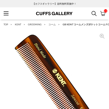
【カフスギャラリー】送料無料実施中！
21
検索
カ
Cuffs Gallery
TOP
KENT
GROOMING
コーム
GB KENTコームメンズポケットコーム F