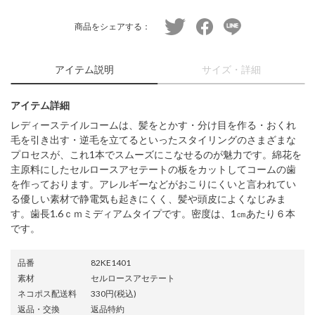
twitter
facebook
line
商品をシェアする：
アイテム説明
サイズ・詳細
アイテム詳細
レディーステイルコームは、髪をとかす・分け目を作る・おくれ
毛を引き出す・逆毛を立てるといったスタイリングのさまざまな
プロセスが、これ1本でスムーズにこなせるのが魅力です。綿花を
主原料にしたセルロースアセテートの板をカットしてコームの歯
を作っております。アレルギーなどがおこりにくいと言われてい
る優しい素材で静電気も起きにくく、髪や頭皮によくなじみま
す。歯長1.6ｃｍミディアムタイプです。密度は、1㎝あたり６本
です。
品番
82KE1401
素材
セルロースアセテート
ネコポス配送料
330円(税込)
返品・交換
返品特約