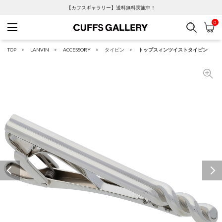
【カフスギャラリー】送料無料実施中！
0
検索
カ
Cuffs Gallery
TOP
LANVIN
ACCESSORY
タイピン
トップスィンツイストタイピン
Previous