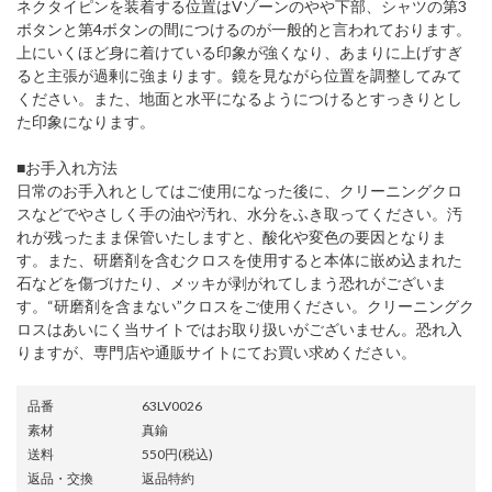
ネクタイピンを装着する位置はVゾーンのやや下部、シャツの第3
ボタンと第4ボタンの間につけるのが一般的と言われております。
上にいくほど身に着けている印象が強くなり、あまりに上げすぎ
ると主張が過剰に強まります。鏡を見ながら位置を調整してみて
ください。また、地面と水平になるようにつけるとすっきりとし
た印象になります。
■お手入れ方法
日常のお手入れとしてはご使用になった後に、クリーニングクロ
スなどでやさしく手の油や汚れ、水分をふき取ってください。汚
れが残ったまま保管いたしますと、酸化や変色の要因となりま
す。また、研磨剤を含むクロスを使用すると本体に嵌め込まれた
石などを傷づけたり、メッキが剥がれてしまう恐れがございま
す。“研磨剤を含まない”クロスをご使用ください。クリーニングク
ロスはあいにく当サイトではお取り扱いがございません。恐れ入
りますが、専門店や通販サイトにてお買い求めください。
品番
63LV0026
素材
真鍮
送料
550円(税込)
返品・交換
返品特約