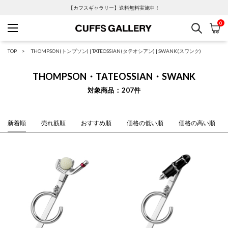
【カフスギャラリー】送料無料実施中！
0
検索
カ
Cuffs Gallery
TOP
THOMPSON(トンプソン)
|
TATEOSSIAN(タテオシアン)
|
SWANK(スワンク)
THOMPSON・TATEOSSIAN・SWANK
対象商品
207
件
新着順
売れ筋順
おすすめ順
価格の低い順
価格の高い順