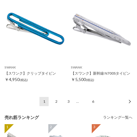
SWANK
SWANK
【スワンク】クリップタイピン
【スワンク】新幹線 N700Sタイピン
￥4,950
￥5,500
(税込)
(税込)
1
2
3
…
6
次
売れ筋ランキング
ランキング一覧へ
1
2
3