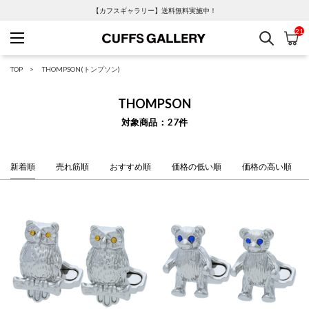
【カフスギャラリー】送料無料実施中！
21
検索
カ
Cuffs Gallery
TOP
THOMPSON(トンプソン)
THOMPSON
対象商品
27
件
新着順
売れ筋順
おすすめ順
価格の低い順
価格の高い順