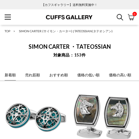
【カフスギャラリー】送料無料実施中！
0
検索
カ
Cuffs Gallery
TOP
SIMON CARTER (サイモン・カーター)
|
TATEOSSIAN(タテオシアン)
SIMON CARTER ・TATEOSSIAN
対象商品
153
件
新着順
売れ筋順
おすすめ順
価格の低い順
価格の高い順