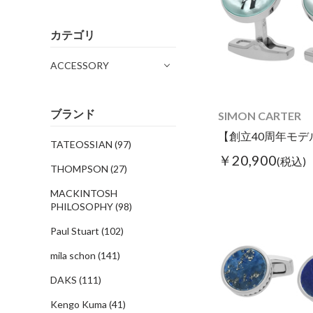
カテゴリ
ACCESSORY
ブランド
SIMON CARTER
TATEOSSIAN
(97)
￥20,900
(税込)
THOMPSON
(27)
MACKINTOSH
PHILOSOPHY
(98)
Paul Stuart
(102)
mila schon
(141)
DAKS
(111)
Kengo Kuma
(41)