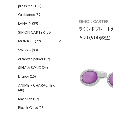
prossimo
(158)
Orobianco
(39)
SIMON CARTER
LANVIN
(39)
SIMON CARTER
(56)
￥20,900
(税込)
MONART
(79)
SWANK
(83)
elizabeth parker
(17)
SING A SONG
(24)
Disney
(15)
ANIME・CHARACTER
(48)
Mashilon
(17)
Blazek Glass
(23)