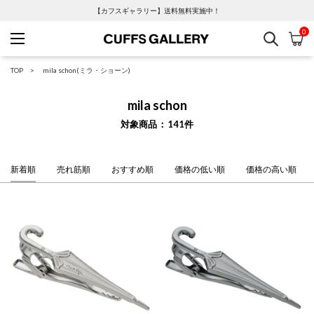
【カフスギャラリー】送料無料実施中！
0
検索
カ
Cuffs Gallery
TOP
mila schon(ミラ・ショーン)
mila schon
対象商品
141
件
新着順
売れ筋順
おすすめ順
価格の低い順
価格の高い順