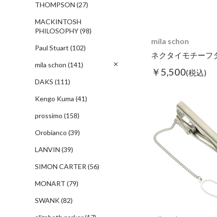
THOMPSON
(27)
MACKINTOSH
PHILOSOPHY
(98)
mila schon
Paul Stuart
(102)
ネクタイモチーフ
mila schon
(141)
￥5,500
(税込)
DAKS
(111)
Kengo Kuma
(41)
prossimo
(158)
Orobianco
(39)
LANVIN
(39)
SIMON CARTER
(56)
MONART
(79)
SWANK
(82)