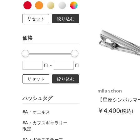
リセット
絞り込む
価格
~
円
円
リセット
絞り込む
mila schon
ハッシュタグ
￥4,400
(税込)
#A・オニキス
#A・カフスギャラリー
限定
#A・ガラスモチーフ