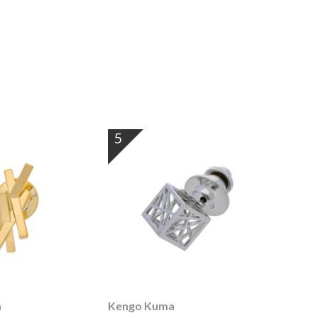
5
a
Kengo Kuma