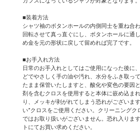
カフスになっているシャツが対象となります
■装着方法
シャツ袖のボタンホールの内側同士を重ね合
回転させて真っ直ぐにし、ボタンホールに通
め金を元の形状に戻して留めれば完了です。
■お手入れ方法
日常のお手入れとしてはご使用になった後に
どでやさしく手の油や汚れ、水分をふき取っ
たまま保管いたしますと、酸化や変色の要因
剤を含むクロスを使用すると本体に嵌め込ま
り、メッキが剥がれてしまう恐れがございます
い”クロスをご使用ください。クリーニングク
ではお取り扱いがございません。恐れ入りま
トにてお買い求めください。