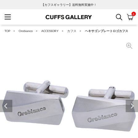
【カフスギャラリー】送料無料実施中！
6
検索
カ
Cuffs Gallery
TOP
Orobianco
ACCESSORY
カフス
ヘキサゴンプレートロゴカフス
Previous