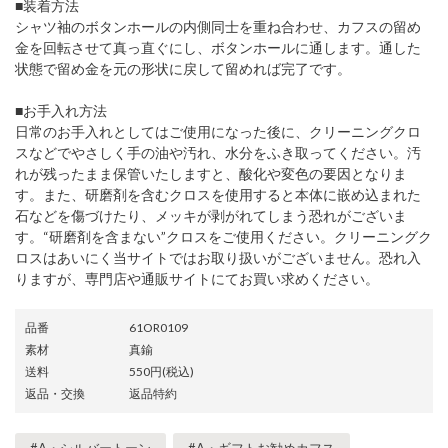
■装着方法
シャツ袖のボタンホールの内側同士を重ね合わせ、カフスの留め
金を回転させて真っ直ぐにし、ボタンホールに通します。通した
状態で留め金を元の形状に戻して留めれば完了です。
■お手入れ方法
日常のお手入れとしてはご使用になった後に、クリーニングクロ
スなどでやさしく手の油や汚れ、水分をふき取ってください。汚
れが残ったまま保管いたしますと、酸化や変色の要因となりま
す。また、研磨剤を含むクロスを使用すると本体に嵌め込まれた
石などを傷づけたり、メッキが剥がれてしまう恐れがございま
す。“研磨剤を含まない”クロスをご使用ください。クリーニングク
ロスはあいにく当サイトではお取り扱いがございません。恐れ入
りますが、専門店や通販サイトにてお買い求めください。
品番
61OR0109
素材
真鍮
送料
550円(税込)
返品・交換
返品特約