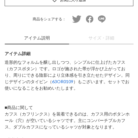
twitter
facebook
line
商品をシェアする：
アイテム説明
サイズ・詳細
アイテム詳細
造形的なフォルムを醸し出しつつ、シンプルに仕上げたカフス
（カフスボタン）です。ロゴが施された帯が浮かび上がってお
り、周りにできる陰影により立体感を引き立たせたデザイン。同
じデザインのタイピン（
63OR0109
）もございます。セットでお
使いになることをお勧めいたします。
■商品に関して
カフス（カフリンクス）を装着できるのは、カフス用のボタンホ
ール（穴）が空いているシャツです。主にコンバーチブルカフ
ス、ダブルカフスになっているシャツが対象となります。