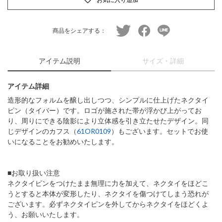
twitter
facebook
line
商品をシェアする：
アイテム説明
サイズ・詳細
アイテム詳細
造形的なフォルムを醸し出しつつ、シンプルに仕上げたネクタイ
ピン（タイバー）です。ロゴが施された帯が浮かび上がってお
り、周りにできる陰影により立体感を引き立たせたデザイン。同
じデザインのカフス（
61OR0109
）もございます。セットでお使
いになることをお勧めいたします。
■お取り扱い注意
ネクタイピンをつけたまま無理に力を加えて、ネクタイをほどこ
うとすると本体が変形したり、ネクタイを傷つけてしまう恐れが
ございます。必ずネクタイピンを外してからネクタイをほどくよ
う、お願いいたします。