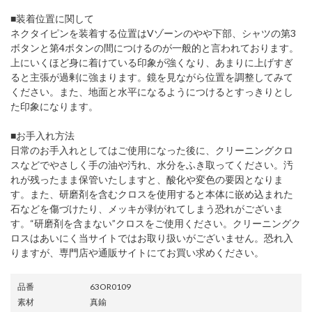
■装着位置に関して
ネクタイピンを装着する位置はVゾーンのやや下部、シャツの第3
ボタンと第4ボタンの間につけるのが一般的と言われております。
上にいくほど身に着けている印象が強くなり、あまりに上げすぎ
ると主張が過剰に強まります。鏡を見ながら位置を調整してみて
ください。また、地面と水平になるようにつけるとすっきりとし
た印象になります。
■お手入れ方法
日常のお手入れとしてはご使用になった後に、クリーニングクロ
スなどでやさしく手の油や汚れ、水分をふき取ってください。汚
れが残ったまま保管いたしますと、酸化や変色の要因となりま
す。また、研磨剤を含むクロスを使用すると本体に嵌め込まれた
石などを傷づけたり、メッキが剥がれてしまう恐れがございま
す。“研磨剤を含まない”クロスをご使用ください。クリーニングク
ロスはあいにく当サイトではお取り扱いがございません。恐れ入
りますが、専門店や通販サイトにてお買い求めください。
品番
63OR0109
素材
真鍮