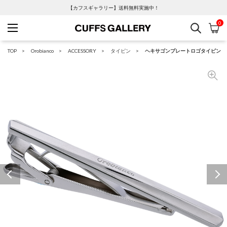
【カフスギャラリー】送料無料実施中！
0
検索
カ
Cuffs Gallery
TOP
Orobianco
ACCESSORY
タイピン
ヘキサゴンプレートロゴタイピン
Previous