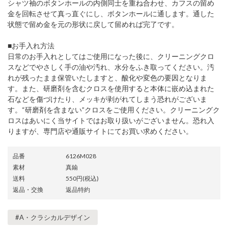
シャツ袖のボタンホールの内側同士を重ね合わせ、カフスの留め
金を回転させて真っ直ぐにし、ボタンホールに通します。通した
状態で留め金を元の形状に戻して留めれば完了です。
■お手入れ方法
日常のお手入れとしてはご使用になった後に、クリーニングクロ
スなどでやさしく手の油や汚れ、水分をふき取ってください。汚
れが残ったまま保管いたしますと、酸化や変色の要因となりま
す。また、研磨剤を含むクロスを使用すると本体に嵌め込まれた
石などを傷づけたり、メッキが剥がれてしまう恐れがございま
す。“研磨剤を含まない”クロスをご使用ください。クリーニングク
ロスはあいにく当サイトではお取り扱いがございません。恐れ入
りますが、専門店や通販サイトにてお買い求めください。
品番
6126M028
素材
真鍮
送料
550円(税込)
返品・交換
返品特約
#A・クラシカルデザイン