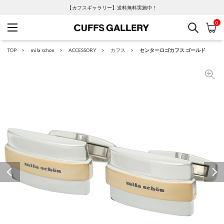
【カフスギャラリー】送料無料実施中！
0
検索
カ
Cuffs Gallery
TOP
mila schon
ACCESSORY
カフス
センターロゴカフス ゴールド
Previous