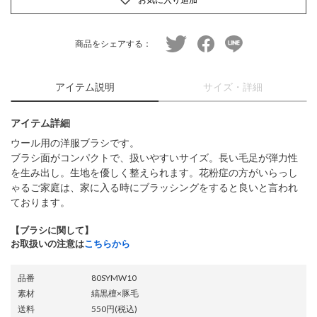
twitter
facebook
line
商品をシェアする：
アイテム説明
サイズ・詳細
アイテム詳細
ウール用の洋服ブラシです。
ブラシ面がコンパクトで、扱いやすいサイズ。長い毛足が弾力性
を生み出し。生地を優しく整えられます。花粉症の方がいらっし
ゃるご家庭は、家に入る時にブラッシングをすると良いと言われ
ております。
【ブラシに関して】
お取扱いの注意は
こちらから
品番
80SYMW10
素材
縞黒檀×豚毛
送料
550円(税込)