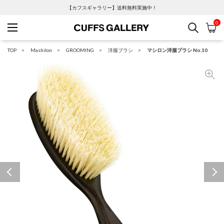
【カフスギャラリー】送料無料実施中！
0
検索
カ
Cuffs Gallery
TOP
Mashilon
GROOMING
洋服ブラシ
マシロン洋服ブラシ No.10
Previous