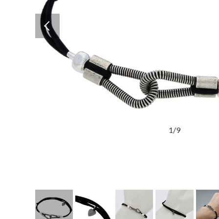
Previous
1
/
9