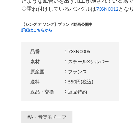
だような風合いを出す加工が施されている為
◇重ね付けしているバングルは
とな
73SN0012
【シング ア ソング】ブランド動画公開中
詳細はこちらから
品番
73SN0006
素材
スチールXシルバー
原産国
フランス
送料
550円(税込)
返品・交換
返品特約
#A・音楽モチーフ