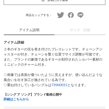
twitter
facebook
line
商品をシェアする：
アイテム説明
サイズ・詳細
アイテム詳細
２本のギターの弦を巻き付けたブレスレットです。チェーンアジ
ャスターが付き、チェーンを繋ぐ位置でサイズ調整が可能です。
また、ブランドの象徴であるギターが刻印されたシルバー素材の
ミニピックのチャーム付き。
◇画像では表面が傷ついたように見えますが、使い込んだような
風合いを出す加工が施されている為です。
◇重ね付けしているバングルは
73SN0015
となります。
【シング ア ソング】ブランド動画公開中
詳細はこちらから