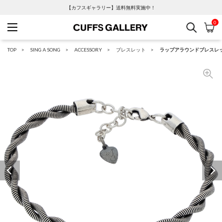
【カフスギャラリー】送料無料実施中！
0
検索
カ
Cuffs Gallery
TOP
SING A SONG
ACCESSORY
ブレスレット
ラップアラウンドブレスレ
Previous