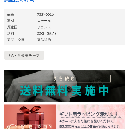
詳細はこちらから
品番
73SN0016
素材
スチール
原産国
フランス
送料
550円(税込)
返品・交換
返品特約
#A・音楽モチーフ