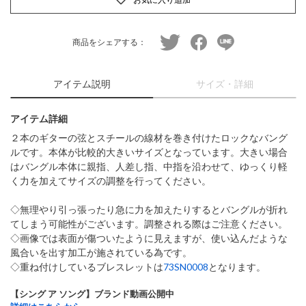
twitter
facebook
line
商品をシェアする：
アイテム説明
サイズ・詳細
アイテム詳細
２本のギターの弦とスチールの線材を巻き付けたロックなバング
ルです。本体が比較的大きいサイズとなっています。大きい場合
はバングル本体に親指、人差し指、中指を沿わせて、ゆっくり軽
く力を加えてサイズの調整を行ってください。
◇無理やり引っ張ったり急に力を加えたりするとバングルが折れ
てしまう可能性がございます。調整される際はご注意ください。
◇画像では表面が傷ついたように見えますが、使い込んだような
風合いを出す加工が施されている為です。
◇重ね付けしているブレスレットは
73SN0008
となります。
【シング ア ソング】ブランド動画公開中