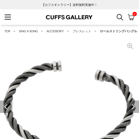
【カフスギャラリー】送料無料実施中！
0
検索
カ
Cuffs Gallery
TOP
SING A SONG
ACCESSORY
ブレスレット
ロールストリングバングル
Previous