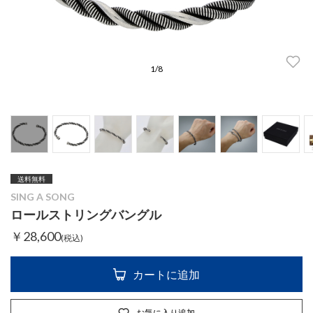
1
/
8
送料無料
SING A SONG
ロールストリングバングル
￥28,600
(税込)
カートに追加
お気に入り追加