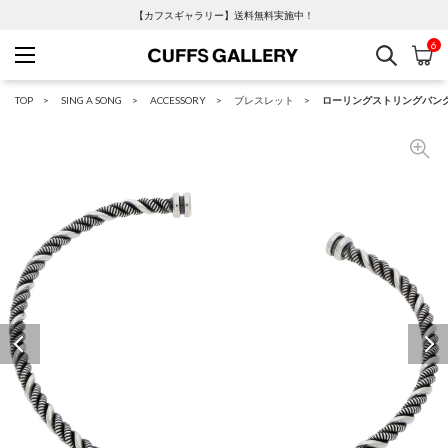
【カフスギャラリー】送料無料実施中！
6
検索
カ
Cuffs Gallery
TOP
SING A SONG
ACCESSORY
ブレスレット
ローリングストリングバング
Previous