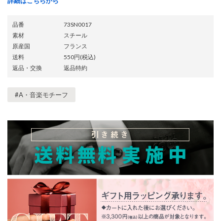
詳細はこちらから
品番
73SN0017
素材
スチール
原産国
フランス
送料
550円(税込)
返品・交換
返品特約
#A・音楽モチーフ