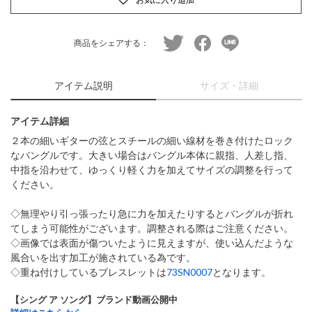
twitter
facebook
line
商品をシェアする：
アイテム説明
サイズ・詳細
アイテム詳細
２本の細いギターの弦とスチールの細い線材を巻き付けたロック
なバングルです。大きい場合はバングル本体に親指、人差し指、
中指を沿わせて、ゆっくり軽く力を加えてサイズの調整を行って
ください。
◇無理やり引っ張ったり急に力を加えたりするとバングルが折れ
てしまう可能性がございます。調整される際はご注意ください。
◇画像では表面が傷ついたように見えますが、使い込んだような
風合いを出す加工が施されている為です。
◇重ね付けしているブレスレットは
73SN0007
となります。
【シング ア ソング】ブランド動画公開中