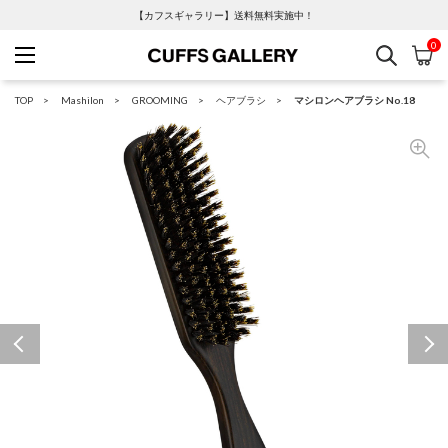
【カフスギャラリー】送料無料実施中！
0
検索
カ
Cuffs Gallery
TOP
Mashilon
GROOMING
ヘアブラシ
マシロンヘアブラシ No.18
Previous