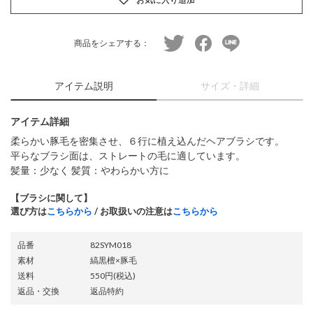
twitter
facebook
line
商品をシェアする：
アイテム説明
サイズ・詳細
アイテム詳細
柔らかい豚毛を密集させ、６行に植え込んだヘアブラシです。
平らなブラシ面は、ストレートの毛に適しています。
髪量：少なく 髪質：やわらかい方に
【ブラシに関して】
選び方は
こちらから
/ お取扱いの注意は
こちらから
品番
82SYM018
素材
縞黒檀×豚毛
送料
550円(税込)
返品・交換
返品特約