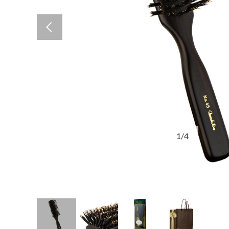
Previous
1
/
4