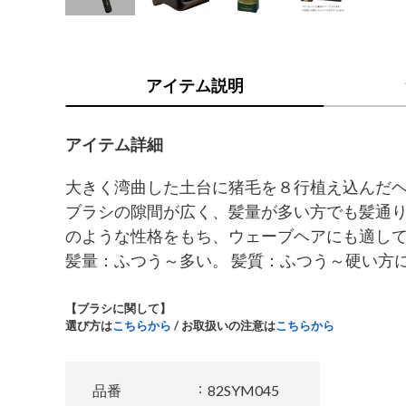
アイテム説明
アイテム詳細
大きく湾曲した土台に猪毛を８行植え込んだ
ブラシの隙間が広く、髪量が多い方でも髪通
のような性格をもち、ウェーブヘアにも適し
髪量：ふつう～多い。 髪質：ふつう～硬い方
【ブラシに関して】
選び方は
こちらから
/ お取扱いの注意は
こちらから
品番
82SYM045