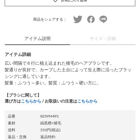
twitter
facebook
line
商品をシェアする：
アイテム説明
サイズ・詳細
アイテム詳細
広い間隔で６行に植え込まれた猪毛のヘアブラシです。
髪通りが良好で、カーブした土台によって生え際に沿ったブラッ
シングに適しています。
髪量：ふつう～多い。髪質：ふつう～硬い方に。
【ブラシに関して】
選び方は
こちらから
/ お取扱いの注意は
こちらから
品番
82SYM491
素材
縞黒檀×猪毛
送料
550円(税込)
返品・交換
返品特約