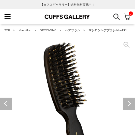
【カフスギャラリー】送料無料実施中！
0
検索
カ
Cuffs Gallery
TOP
Mashilon
GROOMING
ヘアブラシ
マシロンヘアブラシ No.491
Previous